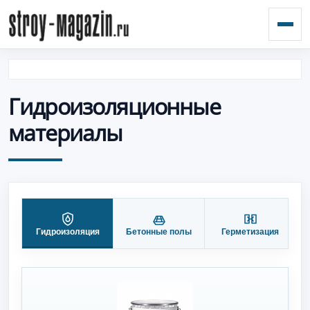
Откр
Гидроизоляционные
материалы
Гидроизоляция
Бетонные полы
Герметизация
П