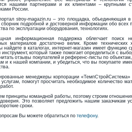
тся нашими партнерами и их клиентами – крупными ст
ками России.
портал stroy-magazin.ru – это площадка, объединяющая в
 и сборник подробной и достоверной информации обо всех
ства по эксплуатации оборудования, технологиях.
щная информационная поддержка облегчает поиск не
ных материалов достаточно велик. Кроме технических 
ы найдете в каталогах, интернет-магазин имеет функцию с
 инструмент, который также помогает определиться с выбор
читать отзывы покупателей и референс-листы по объектам
м и к нашей компании, и убедиться, что вы покупаете име
ства.
ированные менеджеры корпорации «ТемпСтройСистема» г
 услугам, помогут просчитать необходимое количество ма
работ.
м принципы командной работы, поэтому строим отношения
доверия. Это позволяет предложить нашим заказчикам ус
короткие сроки.
опросам Вы можете обратиться по
телефону
.