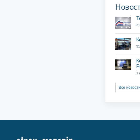
Новос
Т
21
К
31
К
Р
1 
Все новос