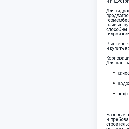
и индустр
Для гидро
предлагае
геомембр
наивысшу
способны
гидроизол
В интерне
и купить 
Корпораци
Для нас, н
каче
наде
эффе
Базовые э
и требова
строитель
организа