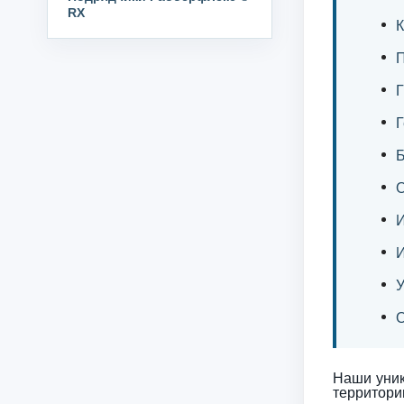
RX
К
П
Г
Г
Б
О
И
И
У
О
Наши уник
территори