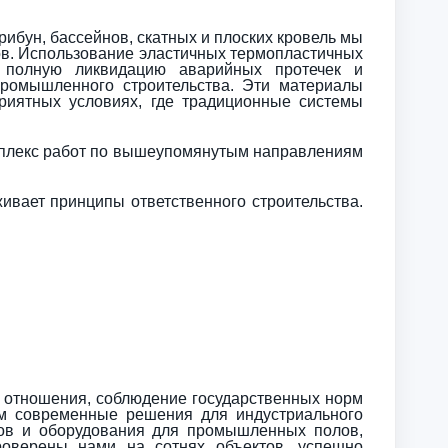
рибун, бассейнов, скатных и плоских кровель мы
в. Использование эластичных термопластичных
 полную ликвидацию аварийных протечек и
промышленного строительства. Эти материалы
риятных условиях, где традиционные системы
комплекс работ по вышеупомянутым направлениям
вает принципы ответственного строительства.
 отношения, соблюдение государственных норм
аем современные решения для индустриального
лов и оборудования для промышленных полов,
роверены нами на сотнях объектов, успешно