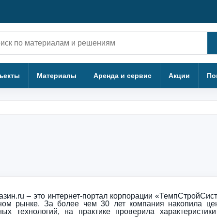
ск
ъекты
Материалы
Аренда и сервис
Акции
По
азин.ru – это интернет-портал корпорации «ТемпСтройСист
ьном рынке. За более чем 30 лет компания накопила ц
ных технологий, на практике проверила характеристик