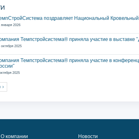
ти
емпСтройСистема поздравляет Национальный Кровельный
 января 2026
омпания Темпстройсистема® приняла участие в выставке "
 октября 2025
омпания Темпстройсистема® приняла участие в конференци
оссии"
октября 2025
ти
О компании
Новости