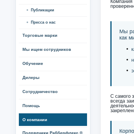
Компания
проверенн
Публикации
Пресса о нас
Мы ра
Торговые марки
как м
к
Мы ищем сотрудников
н
Обучение
э
Дилеры
Сотрудничество
С самого 
всегда за
Помощь
деятельн
закреплен
О компании
Корпо
Подрядчики Рабберфлекс ®