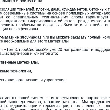
иального строительства.
изоляции тоннелей, плотин, дамб, фундаментов, бетонных т
м современные системы на основе полимерных материало
ан со специальным «сигнальным» слоем гарантирует
ю надежность гидроизоляции объектов гражданского и 
 решить проблемы на сложных объектах или в неблагоп
яции не эффективны.
т-магазине stroy-magazin.ru вы можете заказать полный 
все необходимые для этого материалы
я «ТемпСтройСистема®» уже 20 лет развивает и поддержи
аших партнеров и клиентов это:
ственные материалы,
жные технологии,
ктивная организация и управление.
лементы нашей системы – интересы клиента, партнерские
ний законодательства, гарантии качества. Мы предлаг
ства: гидроизоляции и герметизации, промышленных по
ции работ, управления. Все материалы и технологии п