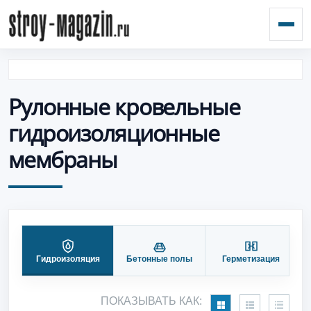
Откр
Рулонные кровельные
гидроизоляционные
мембраны
Гидроизоляция
Бетонные полы
Герметизация
П
ПОКАЗЫВАТЬ КАК: