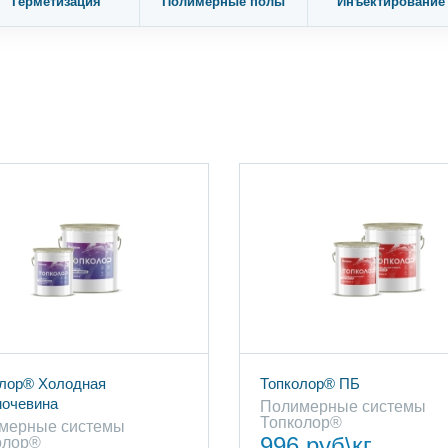
Герметизация
Полимерные полы
Инъектирование
лор® Холодная
Топколор® ПБ
мочевина
Полимерные cистемы
Топколор®
мерные cистемы
996 руб\кг
олор®