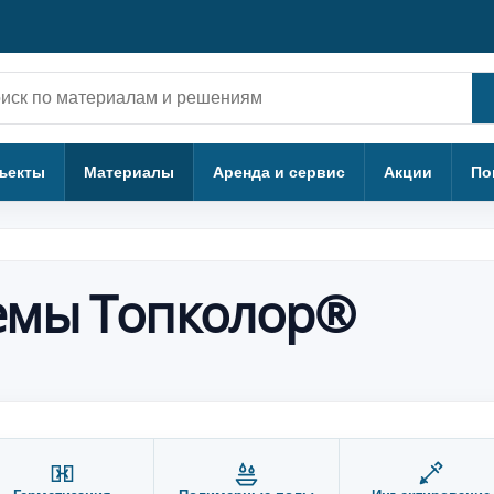
ск
ъекты
Материалы
Аренда и сервис
Акции
По
емы Топколор®