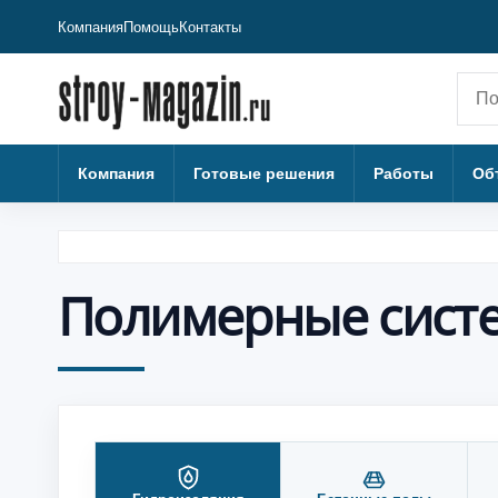
Компания
Помощь
Контакты
Пои
Компания
Готовые решения
Работы
Об
Полимерные cист