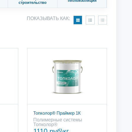
Теплоизоляция
строительство
ПОКАЗЫВАТЬ КАК:
Топколор® Праймер 1К
Полимерные cистемы
Топколор®
1110 руб\кг