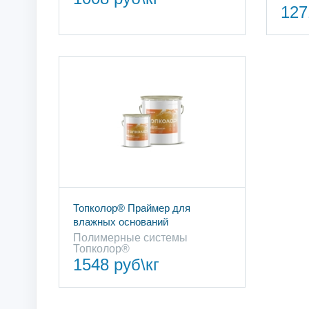
127
Топколор® Праймер для
влажных оснований
Полимерные cистемы
Топколор®
1548 руб\кг