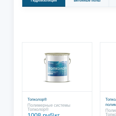
Гидроизоляция
Бетонные полы
Топколор®
Топко
поли
Полимерные cистемы
Топколор®
Поли
1008 руб\кг
Топк