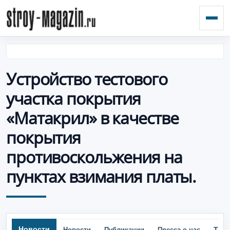
Откр
Устройство тестового
участка покрытия
«Матакрил» в качестве
покрытия
противоскольжения на
пунктах взимания платы.
Новости
Тор
Новости
Публикации
Пресса о нас