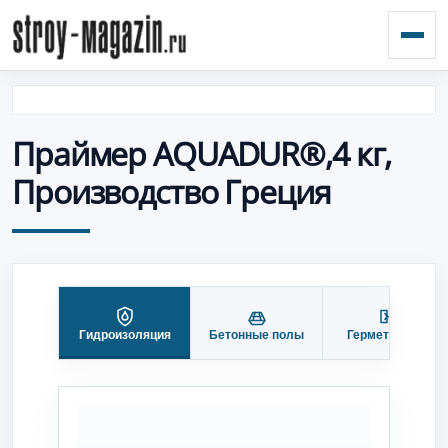
Откр
Праймер AQUADUR®,4 кг,
Производство Греция
Гидроизоляция
Бетонные полы
Герметизация