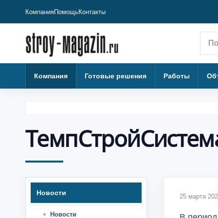
Компания
Помощь
Контакты
Пои
Компания
Готовые решения
Работы
Об
ТемпСтройСистема
Новости
25 марта 20
Новости
В период