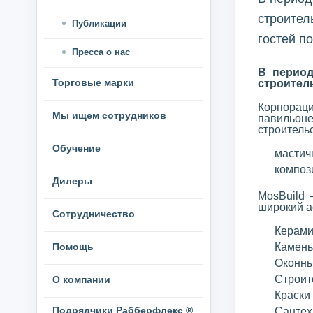
строител
Публикации
гостей п
Пресса о нас
В период
Торговые марки
строител
Корпорац
Мы ищем сотрудников
павильоне
строитель
Обучение
мастич
композ
Дилеры
MosBuild 
широкий а
Сотрудничество
Керами
Помощь
Камень
Оконны
Строит
О компании
Краски
Подрядчики Рабберфлекс ®
Сантех