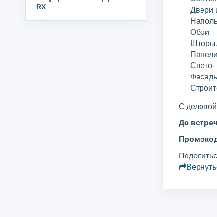
RX
Двери 
Наполь
Обои
Шторы,
Панели
Свето-
Фасады
Строит
С деловой
До встре
Промоко
Поделитьс
Вернуть