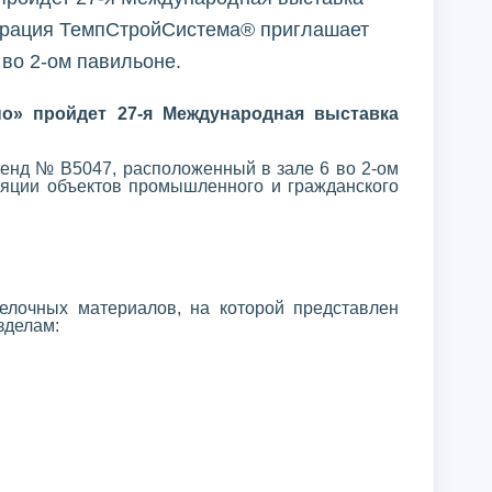
порация ТемпСтройСистема® приглашает
 во 2-ом павильоне.
о» пройдет 27-я Международная выставка
тенд № В5047, расположенный в зале 6 во 2-ом
яции объектов промышленного и гражданского
делочных материалов, на которой представлен
зделам: