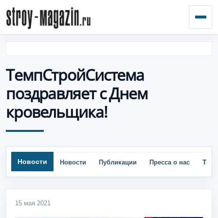
Откр
ТемпСтройСистема
поздравляет с Днем
кровельщика!
Новости
Тор
Новости
Публикации
Пресса о нас
15 мая 2021