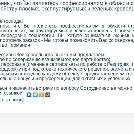
нны, что Вы являетесь профессионалом в области с
ройству плоских, эксплуатируемых и зеленых кровель
е господа!
нны, что Вы являетесь профессионалом в области стр
тву плоских, эксплуатируемых и зеленых кровель. Своим 
 передовые технологии. Вы хотите заниматься любимы
портфель заказов - Мы готовы познакомить Вас со сверхн
тво Германия.
ссионалов кровельного рынка мы предлагаем:
ное по содержанию взаимовыгодное партнерство;
е персонала (именные сертификаты по работе с
Резитрикс
,
поддержку при подготовке технического решения, расчета и
уальный подход по каждому объекту с предоставлением сп
тельные бонусы и преференции, для активных и успешных.
ься и назначить встречу по вопросу Сотрудничества можно
я ссылкой:
ся к списку