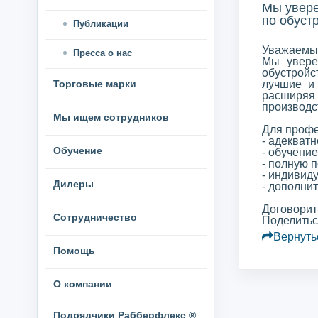
Мы увере
по обуст
Публикации
Уважаемы
Пресса о нас
Мы увере
обустройс
Торговые марки
лучшие и
расширяя 
производс
Мы ищем сотрудников
Для профе
- адекват
Обучение
- обучени
- полную 
- индивид
Дилеры
- дополни
Договорит
Сотрудничество
Поделитьс
Вернуть
Помощь
О компании
Подрядчики Рабберфлекс ®