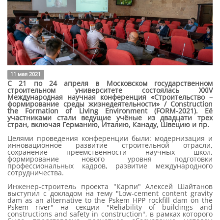
11 мая 2021
С 21 по 24 апреля в Московском государственном
строительном университете состоялась XXIV
Международная научная конференция «Строительство –
формирование среды жизнедеятельности» / Construction
the Formation of Living Environment (FORM-2021). Её
участниками стали ведущие учёные из двадцати трех
стран, включая Германию, Италию, Канаду, Швецию и пр.
Целями проведения конференции были: модернизация и
инновационное развитие строительной отрасли,
сохранение преемственности научных школ,
формирование нового уровня подготовки
профессиональных кадров, развитие международного
сотрудничества.
Инженер-строитель проекта "Карпи" Алексей Шайтанов
выступил с докладом на тему "Low-cement content gravity
dam as an alternative to the Pskem HPP rockfill dam on the
Pskem river" на секции "Reliability of buildings and
constructions and safety in construction", в рамках которого