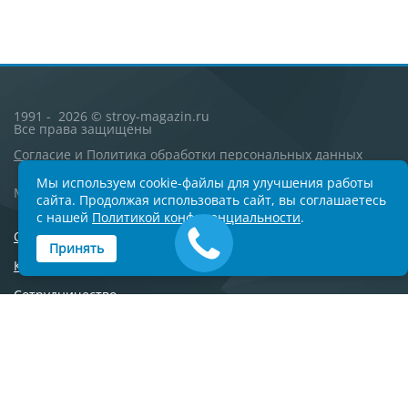
1991 - 2026 © stroy-magazin.ru
Все права защищены
Согласие
и
Политика обработки персональных данных
Мы используем cookie-файлы для улучшения работы
Москва, Университетский проспект 5
сайта. Продолжая использовать сайт, вы соглашаетесь
с нашей
Политикой конфиденциальности
.
О компании
Принять
Контакты
Сотрудничество
Новости
Вопросы и ответы
Дилеры