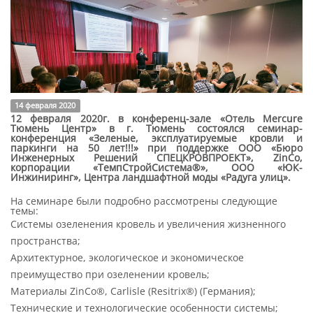
14 февраля 2020
12 февраля 2020г. в конференц-зале «Отель Mercure
Тюмень Центр» в г. Тюмень состоялся семинар-
конференция «Зеленые, эксплуатируемые кровли и
паркинги на 50 лет!!!» при поддержке ООО «Бюро
Инженерных Решений СПЕЦКРОВПРОЕКТ», ZinCo,
корпорации «ТемпСтройСистема®», ООО «ЮК-
Инжиниринг», Центра ландшафтной моды «Радуга улиц».
На семинаре были подробно рассмотрены следующие
темы:
Системы озеленения кровель и увеличения жизненного
пространства;
Архитектурное, экологическое и экономическое
преимущество при озеленении кровель;
Материалы ZinCo®, Carlisle (Resitrix®) (Германия);
Технические и технологические особенности системы;