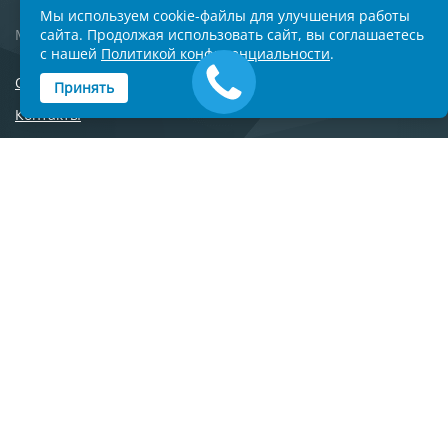
Мы используем cookie-файлы для улучшения работы
Москва, Университетский проспект 5
сайта. Продолжая использовать сайт, вы соглашаетесь
с нашей
Политикой конфиденциальности
.
О компании
Принять
Контакты
Сотрудничество
Новости
Вопросы и ответы
Дилеры
Наши объекты
Торговые марки
Каталог материалов
Готовые решения
Работы