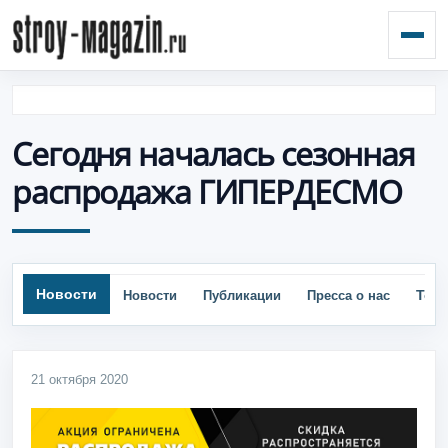
Откр
Сегодня началась сезонная
распродажа ГИПЕРДЕСМО
Новости
Тор
Новости
Публикации
Пресса о нас
21 октября 2020