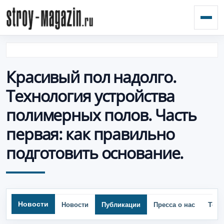
Откр
Красивый пол надолго.
Технология устройства
полимерных полов. Часть
первая: как правильно
подготовить основание.
Новости
Тор
Новости
Публикации
Пресса о нас