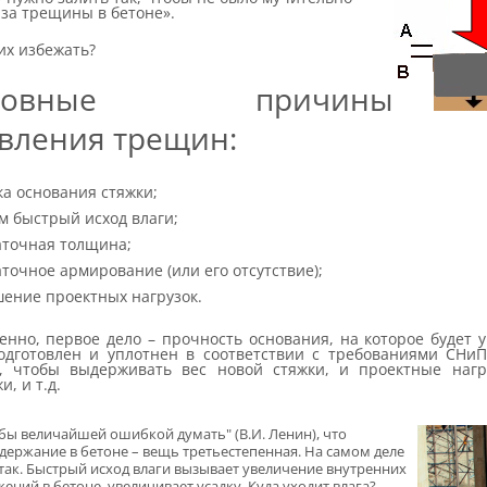
за трещины в бетоне».
их избежать?
новные причины
вления трещин:
а основания стяжки;
м быстрый исход влаги;
аточная толщина;
точное армирование (или его отсутствие);
ение проектных нагрузок.
енно, первое дело – прочность основания, на которое будет у
одготовлен и уплотнен в соответствии с требованиями СНиП
, чтобы выдерживать вес новой стяжки, и проектные нагр
и, и т.д.
бы величайшей ошибкой думать" (В.И. Ленин), что
держание в бетоне – вещь третьестепенная. На самом деле
 так. Быстрый исход влаги вызывает увеличение внутренних
ений в бетоне, увеличивает усадку. Куда уходит влага?