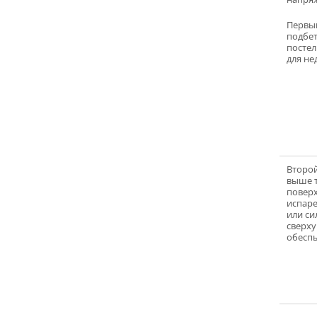
Первый
подбет
постел
для не
Второй
выше т
поверх
испаре
или си
сверху
обесп