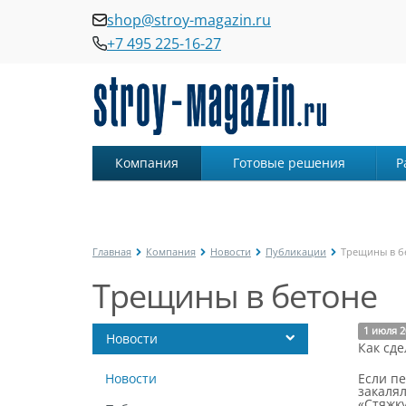
shop@stroy-magazin.ru
+7 495 225-16-27
Компания
Готовые решения
Р
Главная
Компания
Новости
Публикации
Трещины в б
Трещины в бетоне
1 июля 2
Новости
Как сде
Новости
Если пе
закалял
«Стяжку