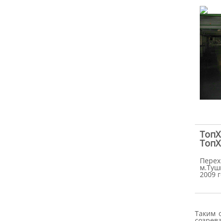
ТопХ
ТопХ
Перех
м.Туш
2009 г
Таким 
созрев