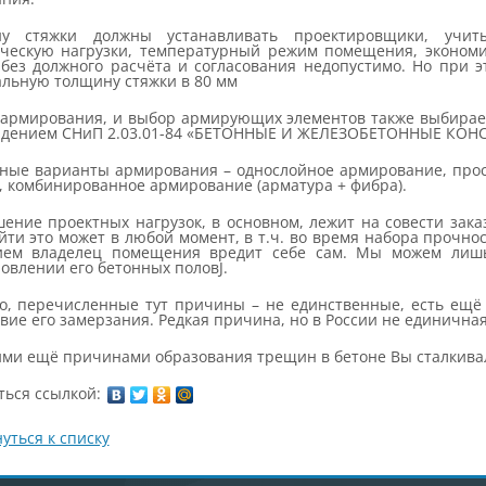
ну стяжки должны устанавливать проектировщики, учит
ческую нагрузки, температурный режим помещения, экономи
 без должного расчёта и согласования недопустимо. Но при 
льную толщину стяжки в 80 мм
 армирования, и выбор армирующих элементов также выбирает
юдением СНиП 2.03.01-84 «БЕТОННЫЕ И ЖЕЛЕЗОБЕТОННЫЕ КОН
ные варианты армирования – однослойное армирование, прос
, комбинированное армирование (арматура + фибра).
ение проектных нагрузок, в основном, лежит на совести заказ
ти это может в любой момент, в т.ч. во время набора прочност
ием владелец помещения вредит себе сам. Мы можем лиш
овлении его бетонных половJ.
о, перечисленные тут причины – не единственные, есть ещё 
вие его замерзания. Редкая причина, но в России не единичная
кими ещё причинами образования трещин в бетоне Вы сталкива
ться ссылкой:
уться к списку