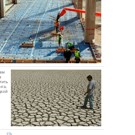
Чем
а
тить
нга,
дкой