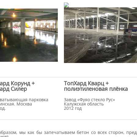
ард Корунд +
ТопХард Кварц +
ард Силер
полиэтиленовая плёнка
ватывающая парковка
Завод «Фуяо стекло Рус»
инская. Москва
Калужская область
од.
2012 год
образом, мы как бы запечатываем бетон со всех сторон, пре
ания.