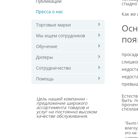
Публикации
стыдно 
Пресса о нас
Как же 
Торговые марки
Ос
Мы ищем сотрудников
поя
Обучение
просадк
Дилеры
слишко
Сотрудничество
недост
недоста
Помощь
превыш
Естеств
Цель нашей компании -
быть п
предложение широкого
прочен
ассортимента товаров и
стеллаж
услуг на постоянно высоком
качестве обслуживания.
"Было 
влагоу
это не
напряж