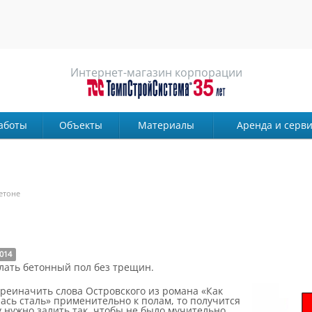
Интернет-магазин корпорации
аботы
Объекты
Материалы
Аренда и серви
етоне
014
лать бетонный пол без трещин.
реиначить слова Островского из романа «Как
ась сталь» применительно к полам, то получится
 нужно залить так, чтобы не было мучительно