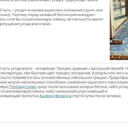
 путь – уходит в низлежащие слои основания (грунт, или
онка). Поэтому перед заливкой бетона рекомендуют
ить хотя бы полиэтиленовую плёнку, её плотности хватит
допущения ухода влаги вниз.
 путь ухода влаги – испарение. Процесс сравним с высохшей землёй. 
емпература, тем быстрее идёт процесс испарения. В результате чего н
ности появляется сеть множественных небольших трещин. Предотвра
ние можно несколькими способами: нанесение защитного лака (кюри
лера)
ТопХард Силер
сразу после окончания затирки бетона, либо укла
 полиэтиленовой плёнки, либо нанесением упрочняющей и
ыливающей пропитки
Ашфорд Формула
спустя сутки после затирки.