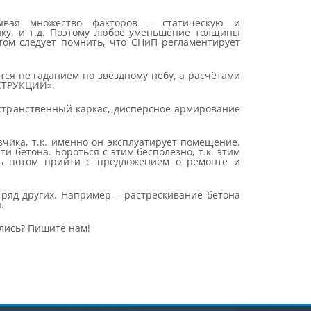
ывая множество факторов – статическую и
ку, и т.д. Поэтому любое уменьшение толщины
этом следует помнить, что СНиП регламентирует
ся не гаданием по звёздному небу, а расчётами
СТРУКЦИИ».
транственный каркас, дисперсное армирование
чика, т.к. именно он эксплуатирует помещение.
и бетона. Бороться с этим бесполезно, т.к. этим
ь потом прийти с предложением о ремонте и
ряд других. Например – растрескивание бетона
.
лись? Пишите нам!