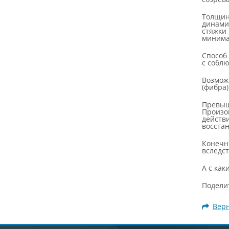
Толщи
динами
стяжки
минима
Способ
с собл
Возмож
(фибра)
Превыш
Произой
действ
восстан
Конечн
вследст
А с ка
Подели
Верн