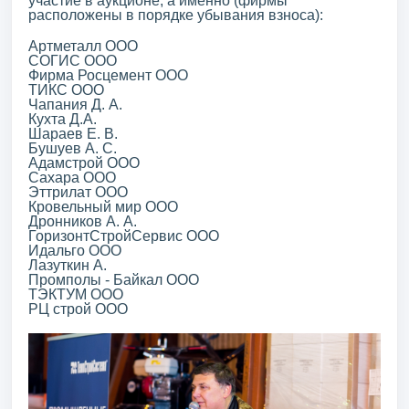
участие в аукционе, а именно (фирмы
расположены в порядке убывания взноса):
Артметалл ООО
СОГИС ООО
Фирма Росцемент ООО
ТИКС ООО
Чапания Д. А.
Кухта Д.А.
Шараев Е. В.
Бушуев А. С.
Адамстрой ООО
Сахара ООО
Эттрилат ООО
Кровельный мир ООО
Дронников А. А.
ГоризонтСтройСервис ООО
Идальго ООО
Лазуткин А.
Промполы - Байкал ООО
ТЭКТУМ ООО
РЦ строй ООО