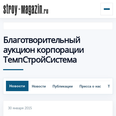
Откр
Благотворительный
аукцион корпорации
ТемпСтройСистема
Новости
Тор
Новости
Публикации
Пресса о нас
30 января 2015