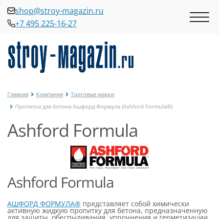
shop@stroy-magazin.ru
+7 495 225-16-27
shop@stroy-magazin.ru
+7 495 225-16-27
Главная
Компания
Торговые марки
Пропитка для бетона Ашфорд Формула (Ashford Formula®)
Ashford Formula
Ashford Formula
АШФОРД ФОРМУЛА®
представляет собой химически
активную жидкую пропитку для бетона, предназначенную
для защиты, обеспыливания, упрочнения и герметизации