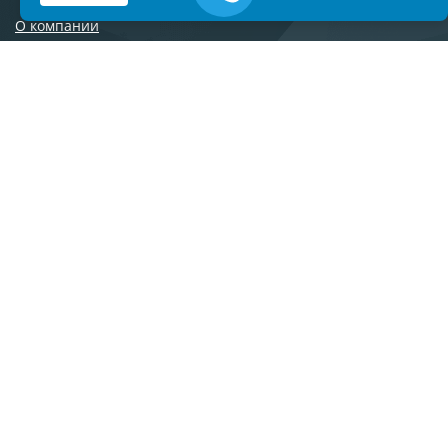
О компании
Контакты
Сотрудничество
Новости
Вопросы и ответы
Дилеры
Наши объекты
Торговые марки
Каталог материалов
Готовые решения
Работы
shop@stroy-magazin.ru