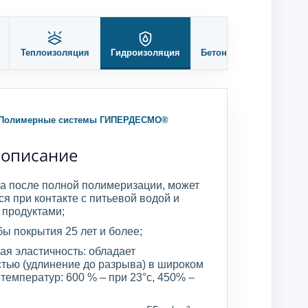
Теплоизоляция
Гидроизоляция
Бетонные полы
Ге
Полимерные системы ГИПЕРДЕСМО®
 описание
на после полной полимеризации, может
я при контакте с питьевой водой и
продуктами;
ы покрытия 25 лет и более;
я эластичность: обладает
стью (удлинение до разрыва) в широком
температур: 600 % – при 23°с, 450% –