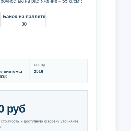
рочностью на растяжение – 55 кг/см²;
г
Банок на паллете
30
БРЕНД
е системы
2516
МО®
0 руб
 стоимость и доступную фасовку уточняйте
а.