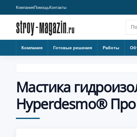
Компания
Помощь
Контакты
Пои
Компания
Готовые решения
Работы
Об
Мастика гидроизо
Hyperdesmo® Прои