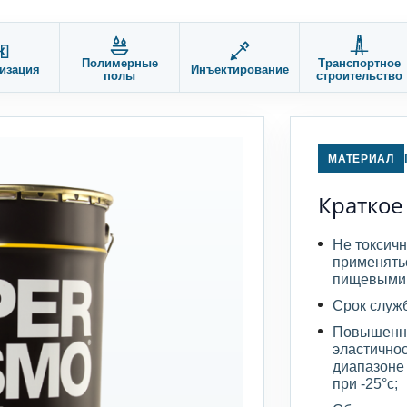
Полимерные
Транспортное
изация
Инъектирование
полы
строительство
МАТЕРИАЛ
Краткое
Не токсич
применятьс
пищевыми 
Срок служб
Повышенна
эластично
диапазоне 
при -25°с;