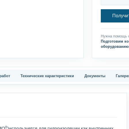
Получи
Нужна помощь 
Подготовим ко
оборудованию
работ
Технические характеристики
Документы
Галере
®
МО
)используется для гидроизоляции как внутренних,