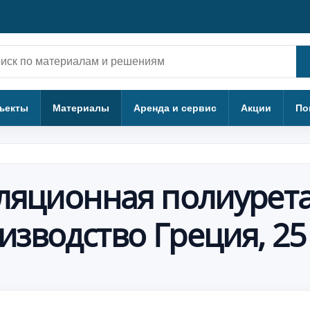
ск
ъекты
Материалы
Аренда и сервис
Акции
По
ляционная полиурет
зводство Греция, 25 