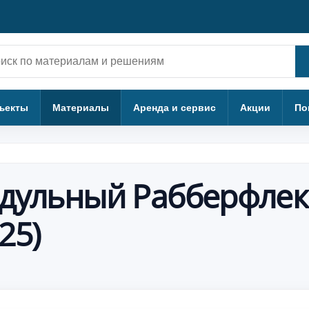
ск
ъекты
Материалы
Аренда и сервис
Акции
По
дульный Рабберфлек
25)