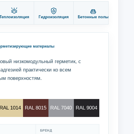
Теплоизоляция
Гидроизоляция
Бетонные полы
Гермет
ерметизирующие материалы
овый низкомодульный герметик, c
 адгезией практически ко всем
ым поверхностям.
RAL 1014
RAL 8015
RAL 7040
RAL 9004
БРЕНД