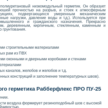
олиуретановый низкомодульный герметик. Он образует
орошей прочностью на разрыв, и стоек к атмосферным
рукциях, подвергающихся умеренным механическим
ные нагрузки, давление воды и т.д.). Используется при
омышленного и гражданского назначения. Прекрасно
ким, деревянным, кирпичным, стеклянным, каменным и
о грунтования.
ми строительными материалами
ных рам из ПВХ
ми оконными и дверными коробками и стенами
атериалами
х каналов, желобов и желобов и т.д.
онных конструкций и заполнение температурных швов).
го герметика Рабберфлекс ПРО ПУ-25
ении.
сти воздуха формируeт резиноподобный шов с высокой
йчивостью.