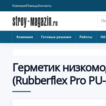
Компания
Помощь
Контакты
Пои
Компания
Готовые решения
Работы
Об
Герметик низкомо
(Rubberflex Pro PU-