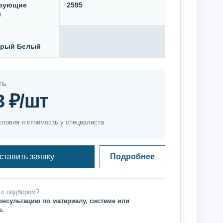
ирующие
2595
ы
ерый Белый
ТЬ
3 ₽/шт
словия и стоимость у специалиста.
ставить заявку
Подробнее
 с подбором?
онсультацию по материалу, системе или
ю.