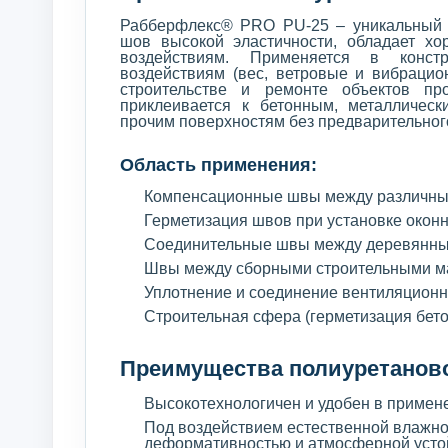
Рабберфлекс® PRO PU-25 – уникальный п
шов высокой эластичности, обладает х
воздействиям. Применяется в конст
воздействиям (вес, ветровые и вибрацион
строительстве и ремонте объектов пр
приклеивается к бетонным, металличес
прочим поверхностям без предварительног
Область применения:
Компенсационные швы между различны
Герметизация швов при установке окон
Соединительные швы между деревянны
Швы между сборными строительными м
Уплотнение и соединение вентиляционны
Строительная сфера (герметизация бет
Преимущества полиуретаново
Высокотехнологичен и удобен в примен
Под воздействием естественной влажно
деформативностью и атмосферной усто