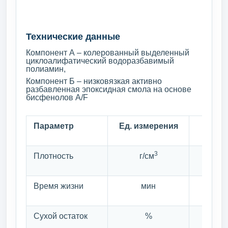
Технические данные
Компонент А – колерованный выделенный
циклоалифатический водоразбавимый
полиамин,
Компонент Б – низковязкая активно
разбавленная эпоксидная смола на основе
бисфенолов A/F
Параметр
Ед. измерения
Зна
3
Плотность
г/см
1
Время жизни
мин
1
Сухой остаток
%
80