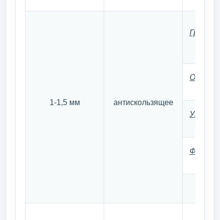
Грунто
Основно
1-1,5 мм
антискользящее
Упрочн
Финишн