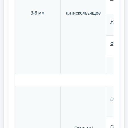
3-6 мм
антискользящее
Упрочн
Финишн
Грунто
Основно