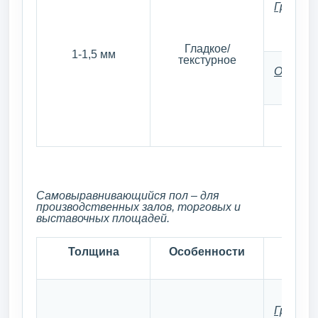
Грунто
Гладкое/
1-1,5 мм
текстурное
Основно
Самовыравнивающийся пол – для
производственных залов, торговых и
выставочных площадей.
Толщина
Особенности
С
Грунто