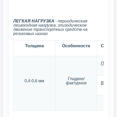
ЛЕГКАЯ НАГРУЗКА
- периодическая
пешеходная нагрузка, эпизодическое
движение транспортных средств на
резиновых шинах
Толщина
Особенности
Слой
Первый
Гладкое/
0,4-0,6 мм
фактурное
Второй