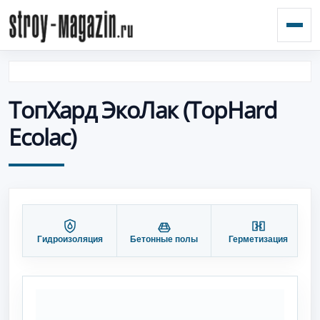
Откр
ТопХард ЭкоЛак (TopHard
Ecolac)
Гидроизоляция
Бетонные полы
Герметизация
П