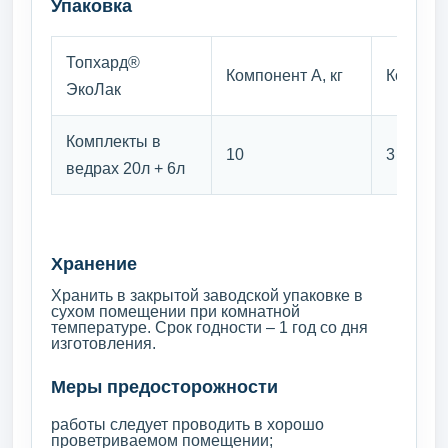
Упаковка
Топхард®
Компонент А, кг
Компоне
ЭкоЛак
Комплекты в
10
3
ведрах 20л + 6л
Хранение
Хранить в закрытой заводской упаковке в
сухом помещении при комнатной
температуре. Срок годности – 1 год со дня
изготовления.
Меры предосторожности
работы следует проводить в хорошо
проветриваемом помещении;