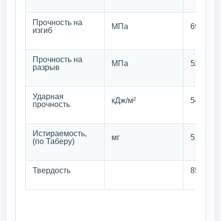
Прочность на
МПа
69
изгиб
Прочность на
МПа
52
разрыв
Ударная
кДж/м²
54
прочность
Истираемость,
мг
51
(по Таберу)
Твердость
85