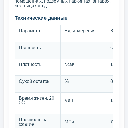
помещениях, подземных паркингах, ангарах,
лестницах и т.д.
Технические данные
Параметр
Ед. измерения
Значен
Цветность
< 2
Плотность
г/см³
1,00
Сухой остаток
%
88
Время жизни, 20
мин
120
0С
Прочность на
МПа
72
сжатие