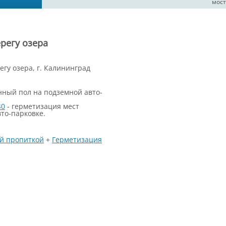
мост
регу озера
гу озера, г. Калининград
нный пол на подземной авто-
40
- герметизация мест
то-парковке.
й пропиткой
+
Герметизация