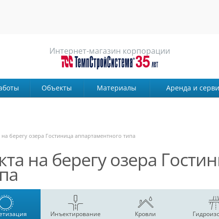
Интернет-магазин корпорации
аботы
Объекты
Материалы
Аренда и серви
 на берегу озера Гостиница аппартаментного типа
та на берегу озера Гости
па
етизация
Инъектирование
Кровли
Гидроиз