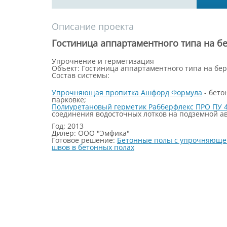
Описание проекта
Гостиница аппартаментного типа на бе
Упрочнение и герметизация
Объект: Гостиница аппартаментного типа на бере
Состав системы:
Упрочняющая пропитка Ашфорд Формула
- бето
парковке;
Полиуретановый герметик Рабберфлекс ПРО ПУ 
соединения водосточных лотков на подземной ав
Год: 2013
Дилер: ООО "Эмфика"
Готовое решение:
Бетонные полы с упрочняюще
швов в бетонных полах